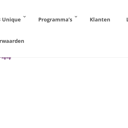
B Unique
Programma’s
Klanten
rwaarden
-44