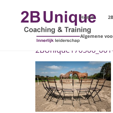
Home
2
Algemene voo
2BUnique170506_001