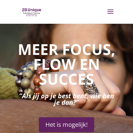
MEER FOCUS,
FLOW EN
SUCCES
“Als jij op je best bent, wie ben
je dan?”
Het is mogelijk!